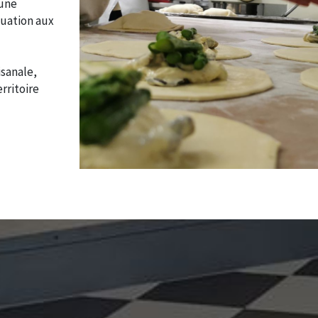
 une
quation aux
isanale,
rritoire