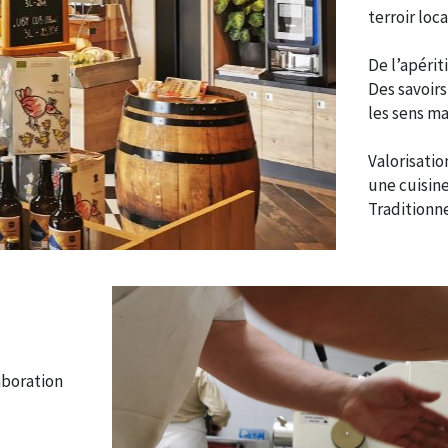
terroir loc
De l’apérit
Des savoirs
les sens m
Valorisatio
une cuisine
Traditionne
aboration