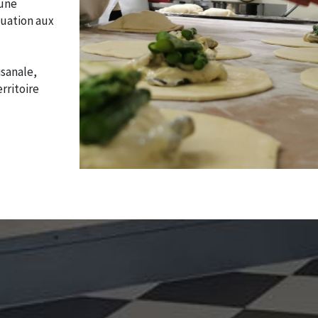
 une
quation aux
isanale,
rritoire