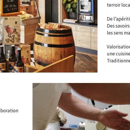
terroir loc
De l’apérit
Des savoirs
les sens m
Valorisatio
une cuisine
Traditionne
aboration