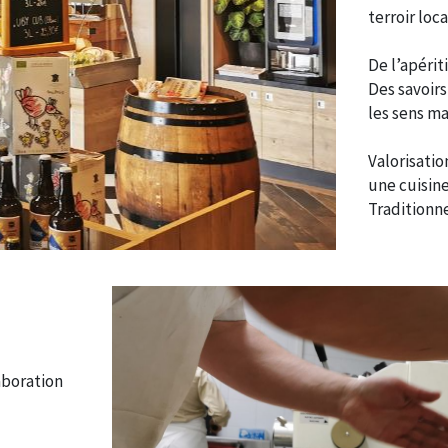
terroir loc
De l’apérit
Des savoirs
les sens m
Valorisatio
une cuisine
Traditionne
aboration