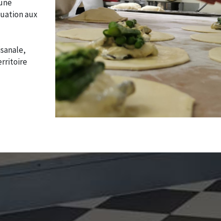
 une
quation aux
isanale,
rritoire