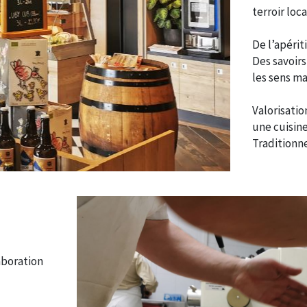
terroir loc
De l’apérit
Des savoirs
les sens m
Valorisatio
une cuisine
Traditionne
aboration