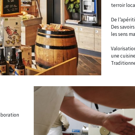
terroir loc
De l’apérit
Des savoirs
les sens m
Valorisatio
une cuisine
Traditionne
aboration