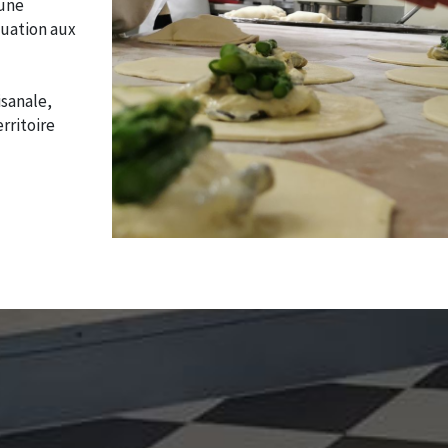
 une
quation aux
isanale,
rritoire